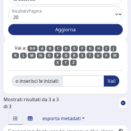
Risultati/Pagina
Vai a:
0-9
A
B
C
D
E
F
G
H
I
J
K
L
M
N
O
P
Q
R
S
T
U
V
W
X
Y
Z
o inserisci le iniziali:
Mostrati risultati da 3 a 3
di 3
esporta metadati