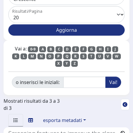
Risultati/Pagina
Vai a:
0-9
A
B
C
D
E
F
G
H
I
J
K
L
M
N
O
P
Q
R
S
T
U
V
W
X
Y
Z
o inserisci le iniziali:
Mostrati risultati da 3 a 3
di 3
esporta metadati