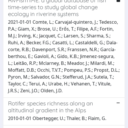
RivFishTIME: a global database of fish
time‐series to study global change
ecology in riverine systems
2021-01-01 Comte, L.; Carvajal‐quintero, J.; Tedesco,
P.A.; Giam, X.; Brose, U.; Erős, T.; Filipe, A.F.; Fortin,
M.J.; Irving, K.; Jacquet, C.; Larsen, S.; Sharma, S.;
Ruhi, A.; Becker, F.G.; Casatti, L.; Castaldelli, G.; Dala‐
corte, R.B.; Davenport, S.R.; Franssen, N.R.; García‐
berthou, E.; Gavioli, A.; Gido, K.B.; Jimenez‐segura,
L.; Leitão, R.P.; Mclarney, B.; Meador, J.; Milardi, M.;
Moffatt, D.B.; Occhi, T.V.T.; Pompeu, P.S.; Propst, D.L.;
Pyron, M.; Salvador, G.N.; Stefferud, J.A.; Sutela, T.;
Taylor, C.; Terui, A.; Urabe, H.; Vehanen, T.; Vitule,
J.R.S.; Zeni, J.O.; Olden, J.D.
Rotifer species richness along an
altitudinal gradient in the Alps
2010-01-01 Obertegger, U.; Thaler, B.; Flaim, G.