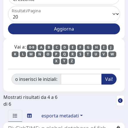
Risultati/Pagina
Vai a:
0-9
A
B
C
D
E
F
G
H
I
J
K
L
M
N
O
P
Q
R
S
T
U
V
W
X
Y
Z
o inserisci le iniziali:
Mostrati risultati da 4 a 6
di 6
esporta metadati