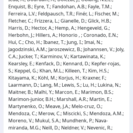
Enquist, B.; Eyre, T.; Fandohan, A.B.; Fayle, T.M.;
Ferreira, L.V.; Feldpausch, T.R.; Finér, L.; Fischer, M.;
Fletcher, C.; Frizzera, L.; Gianelle, D.; Glick, H.B.;
Harris, D.; Hector, A.; Hemp, A.; Hengeveld, G.;
Herbohn, J.; Hillers, A.; Honorio , ; Coronado, E.N.;
Hui, C.; Cho, H.; Ibanez, T.; Jung, I.; Imai, N.;
Jagodzinski, A.M.; Jaroszewicz, B.; Johannsen, V.; Joly,
C.A.; Jucker, T.; Karminov, V.; Kartawinata, K.;
Kearsley, E.; Kenfack, D.; Kennard, D.; Kepfer‐rojas,
S.; Keppel, G.; Khan, M.L.; Killeen, T.; Kim, H.S.;
Kitayama, K.; Köhl, M.; Korjus, H.; Kraxner, F.;
Laarmann, D.; Lang, M.; Lewis, S.; Lu, H.; Lukina, N.;
Maitner, B.; Malhi, Y.; Marcon, E.; Marimon, B.S.;
Marimon‐junior, B.H.; Marshall, A.R.; Martin, E.;
Martynenko, O.; Meave, J.A.; Melo‐cruz, O.;
Mendoza, C.; Merow, C.; Miscicki, S.; Mendoza, A.M.;
Moreno, V.; Mukul, S.A.; Mundhenk, P.; Nava‐
miranda, M.G.; Neill, D.; Neldner, V.; Nevenic, R.;