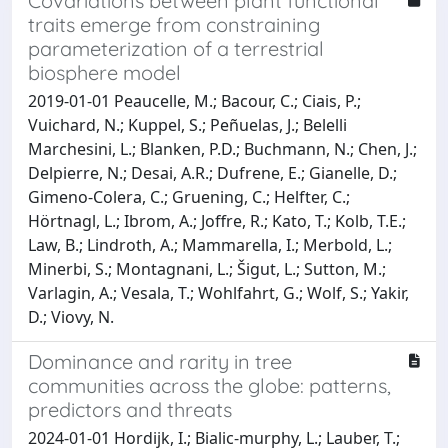
Covariations between plant functional
traits emerge from constraining
parameterization of a terrestrial
biosphere model
2019-01-01 Peaucelle, M.; Bacour, C.; Ciais, P.;
Vuichard, N.; Kuppel, S.; Peñuelas, J.; Belelli
Marchesini, L.; Blanken, P.D.; Buchmann, N.; Chen, J.;
Delpierre, N.; Desai, A.R.; Dufrene, E.; Gianelle, D.;
Gimeno-Colera, C.; Gruening, C.; Helfter, C.;
Hörtnagl, L.; Ibrom, A.; Joffre, R.; Kato, T.; Kolb, T.E.;
Law, B.; Lindroth, A.; Mammarella, I.; Merbold, L.;
Minerbi, S.; Montagnani, L.; Šigut, L.; Sutton, M.;
Varlagin, A.; Vesala, T.; Wohlfahrt, G.; Wolf, S.; Yakir,
D.; Viovy, N.
Dominance and rarity in tree
communities across the globe: patterns,
predictors and threats
2024-01-01 Hordijk, I.; Bialic‐murphy, L.; Lauber, T.;