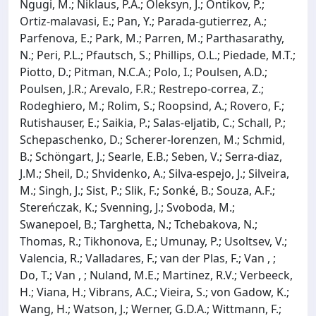
Ngugi, M.; Niklaus, P.A.; Oleksyn, J.; Ontikov, P.;
Ortiz‐malavasi, E.; Pan, Y.; Parada‐gutierrez, A.;
Parfenova, E.; Park, M.; Parren, M.; Parthasarathy,
N.; Peri, P.L.; Pfautsch, S.; Phillips, O.L.; Piedade, M.T.;
Piotto, D.; Pitman, N.C.A.; Polo, I.; Poulsen, A.D.;
Poulsen, J.R.; Arevalo, F.R.; Restrepo‐correa, Z.;
Rodeghiero, M.; Rolim, S.; Roopsind, A.; Rovero, F.;
Rutishauser, E.; Saikia, P.; Salas‐eljatib, C.; Schall, P.;
Schepaschenko, D.; Scherer‐lorenzen, M.; Schmid,
B.; Schöngart, J.; Searle, E.B.; Seben, V.; Serra‐diaz,
J.M.; Sheil, D.; Shvidenko, A.; Silva‐espejo, J.; Silveira,
M.; Singh, J.; Sist, P.; Slik, F.; Sonké, B.; Souza, A.F.;
Stereńczak, K.; Svenning, J.; Svoboda, M.;
Swanepoel, B.; Targhetta, N.; Tchebakova, N.;
Thomas, R.; Tikhonova, E.; Umunay, P.; Usoltsev, V.;
Valencia, R.; Valladares, F.; van der Plas, F.; Van , ;
Do, T.; Van , ; Nuland, M.E.; Martinez, R.V.; Verbeeck,
H.; Viana, H.; Vibrans, A.C.; Vieira, S.; von Gadow, K.;
Wang, H.; Watson, J.; Werner, G.D.A.; Wittmann, F.;