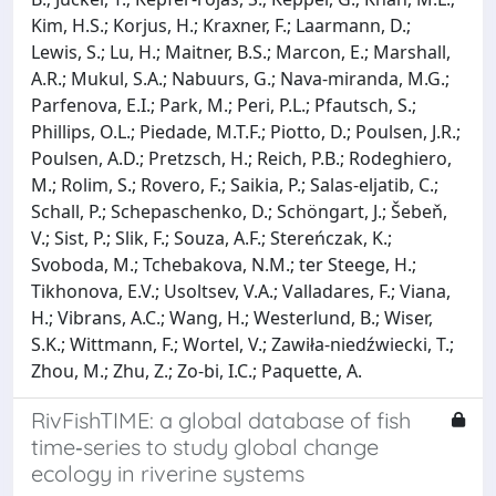
Kim, H.S.; Korjus, H.; Kraxner, F.; Laarmann, D.;
Lewis, S.; Lu, H.; Maitner, B.S.; Marcon, E.; Marshall,
A.R.; Mukul, S.A.; Nabuurs, G.; Nava‐miranda, M.G.;
Parfenova, E.I.; Park, M.; Peri, P.L.; Pfautsch, S.;
Phillips, O.L.; Piedade, M.T.F.; Piotto, D.; Poulsen, J.R.;
Poulsen, A.D.; Pretzsch, H.; Reich, P.B.; Rodeghiero,
M.; Rolim, S.; Rovero, F.; Saikia, P.; Salas‐eljatib, C.;
Schall, P.; Schepaschenko, D.; Schöngart, J.; Šebeň,
V.; Sist, P.; Slik, F.; Souza, A.F.; Stereńczak, K.;
Svoboda, M.; Tchebakova, N.M.; ter Steege, H.;
Tikhonova, E.V.; Usoltsev, V.A.; Valladares, F.; Viana,
H.; Vibrans, A.C.; Wang, H.; Westerlund, B.; Wiser,
S.K.; Wittmann, F.; Wortel, V.; Zawiła‐niedźwiecki, T.;
Zhou, M.; Zhu, Z.; Zo‐bi, I.C.; Paquette, A.
RivFishTIME: a global database of fish
time‐series to study global change
ecology in riverine systems