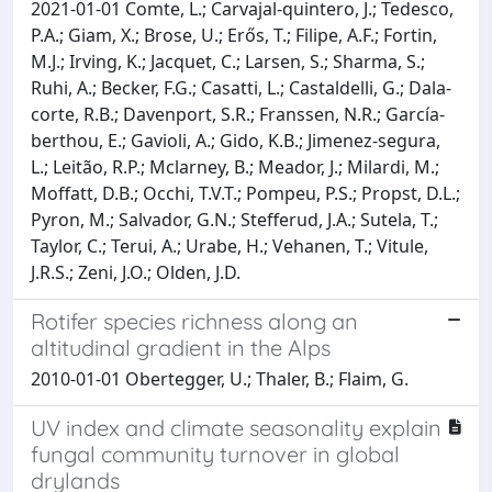
2021-01-01 Comte, L.; Carvajal‐quintero, J.; Tedesco,
P.A.; Giam, X.; Brose, U.; Erős, T.; Filipe, A.F.; Fortin,
M.J.; Irving, K.; Jacquet, C.; Larsen, S.; Sharma, S.;
Ruhi, A.; Becker, F.G.; Casatti, L.; Castaldelli, G.; Dala‐
corte, R.B.; Davenport, S.R.; Franssen, N.R.; García‐
berthou, E.; Gavioli, A.; Gido, K.B.; Jimenez‐segura,
L.; Leitão, R.P.; Mclarney, B.; Meador, J.; Milardi, M.;
Moffatt, D.B.; Occhi, T.V.T.; Pompeu, P.S.; Propst, D.L.;
Pyron, M.; Salvador, G.N.; Stefferud, J.A.; Sutela, T.;
Taylor, C.; Terui, A.; Urabe, H.; Vehanen, T.; Vitule,
J.R.S.; Zeni, J.O.; Olden, J.D.
Rotifer species richness along an
altitudinal gradient in the Alps
2010-01-01 Obertegger, U.; Thaler, B.; Flaim, G.
UV index and climate seasonality explain
fungal community turnover in global
drylands