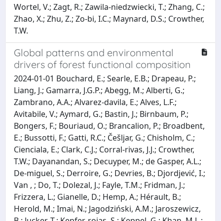
Wortel, V.; Zagt, R.; Zawila‐niedzwiecki, T.; Zhang, C.;
Zhao, X.; Zhu, Z.; Zo‐bi, I.C.; Maynard, D.S.; Crowther,
T.W.
Global patterns and environmental
drivers of forest functional composition
2024-01-01 Bouchard, E.; Searle, E.B.; Drapeau, P.;
Liang, J.; Gamarra, J.G.P.; Abegg, M.; Alberti, G.;
Zambrano, A.A.; Alvarez‐davila, E.; Alves, L.F.;
Avitabile, V.; Aymard, G.; Bastin, J.; Birnbaum, P.;
Bongers, F.; Bouriaud, O.; Brancalion, P.; Broadbent,
E.; Bussotti, F.; Gatti, R.C.; Češljar, G.; Chisholm, C.;
Cienciala, E.; Clark, C.J.; Corral‐rivas, J.J.; Crowther,
T.W.; Dayanandan, S.; Decuyper, M.; de Gasper, A.L.;
De‐miguel, S.; Derroire, G.; Devries, B.; Djordjević, I.;
Van , ; Do, T.; Dolezal, J.; Fayle, T.M.; Fridman, J.;
Frizzera, L.; Gianelle, D.; Hemp, A.; Hérault, B.;
Herold, M.; Imai, N.; Jagodziński, A.M.; Jaroszewicz,
B.; Jucker, T.; Kepfer‐rojas, S.; Keppel, G.; Khan, M.L.;