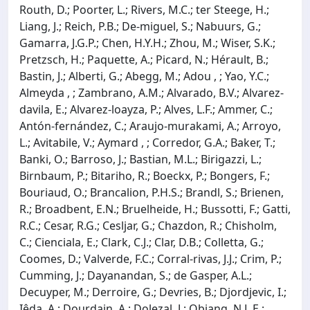
Routh, D.; Poorter, L.; Rivers, M.C.; ter Steege, H.;
Liang, J.; Reich, P.B.; De‐miguel, S.; Nabuurs, G.;
Gamarra, J.G.P.; Chen, H.Y.H.; Zhou, M.; Wiser, S.K.;
Pretzsch, H.; Paquette, A.; Picard, N.; Hérault, B.;
Bastin, J.; Alberti, G.; Abegg, M.; Adou , ; Yao, Y.C.;
Almeyda , ; Zambrano, A.M.; Alvarado, B.V.; Alvarez‐
davila, E.; Alvarez‐loayza, P.; Alves, L.F.; Ammer, C.;
Antón‐fernández, C.; Araujo‐murakami, A.; Arroyo,
L.; Avitabile, V.; Aymard , ; Corredor, G.A.; Baker, T.;
Banki, O.; Barroso, J.; Bastian, M.L.; Birigazzi, L.;
Birnbaum, P.; Bitariho, R.; Boeckx, P.; Bongers, F.;
Bouriaud, O.; Brancalion, P.H.S.; Brandl, S.; Brienen,
R.; Broadbent, E.N.; Bruelheide, H.; Bussotti, F.; Gatti,
R.C.; Cesar, R.G.; Cesljar, G.; Chazdon, R.; Chisholm,
C.; Cienciala, E.; Clark, C.J.; Clar, D.B.; Colletta, G.;
Coomes, D.; Valverde, F.C.; Corral‐rivas, J.J.; Crim, P.;
Cumming, J.; Dayanandan, S.; de Gasper, A.L.;
Decuyper, M.; Derroire, G.; Devries, B.; Djordjevic, I.;
Iêda, A.; Dourdain, A.; Dolezal, J.; Obiang, N.L.E.;