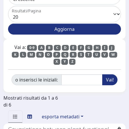
Risultati/Pagina
Vai a:
0-9
A
B
C
D
E
F
G
H
I
J
K
L
M
N
O
P
Q
R
S
T
U
V
W
X
Y
Z
o inserisci le iniziali:
Mostrati risultati da 1 a 6
di 6
esporta metadati