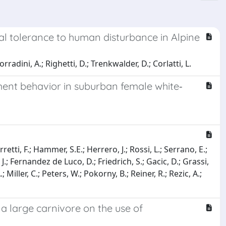
al tolerance to human disturbance in Alpine
orradini, A.; Righetti, D.; Trenkwalder, D.; Corlatti, L.
ent behavior in suburban female white‐
rretti, F.; Hammer, S.E.; Herrero, J.; Rossi, L.; Serrano, E.;
, J.; Fernandez de Luco, D.; Friedrich, S.; Gacic, D.; Grassi,
; Miller, C.; Peters, W.; Pokorny, B.; Reiner, R.; Rezic, A.;
 a large carnivore on the use of