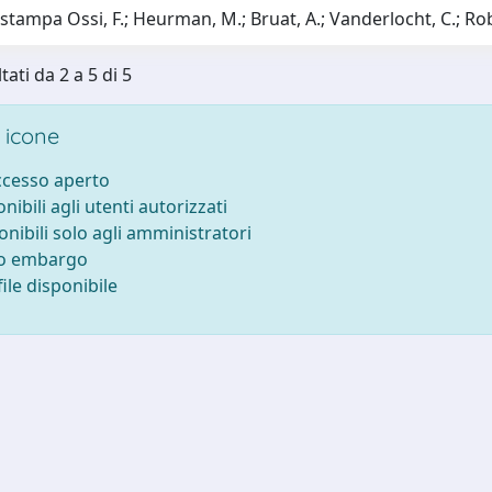
 stampa Ossi, F.; Heurman, M.; Bruat, A.; Vanderlocht, C.; Robir
tati da 2 a 5 di 5
 icone
accesso aperto
onibili agli utenti autorizzati
onibili solo agli amministratori
to embargo
ile disponibile
-
Privacy