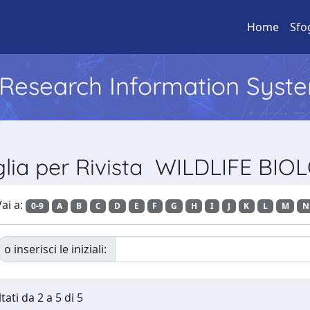
Home
Sfo
l Research Information Syst
glia per Rivista WILDLIFE BIO
ai a:
0-9
A
B
C
D
E
F
G
H
I
J
K
L
M
N
o inserisci le iniziali:
tati da 2 a 5 di 5