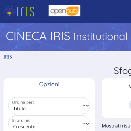
CINECA IRIS
Institutiona
IRIS
Sfo
Opzioni
V
Ordina per:
In ordine:
Mostrati risul