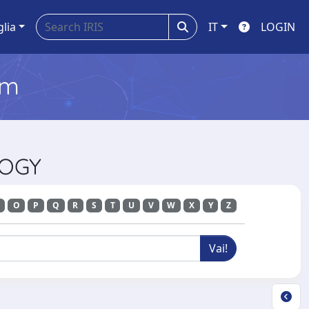
glia
IT
LOGIN
em
LOGY
O
P
Q
R
S
T
U
V
W
X
Y
Z