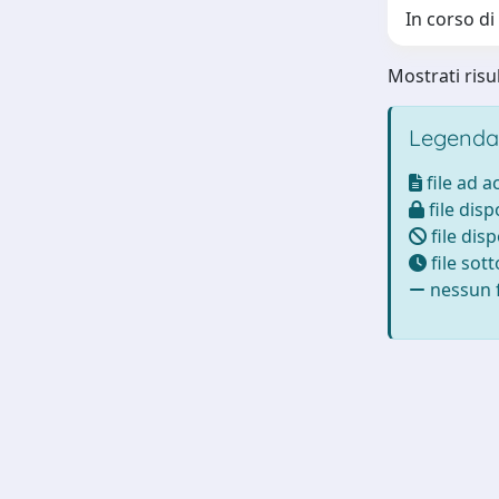
In corso di
Mostrati risul
Legenda
file ad 
file disp
file disp
file sot
nessun f
Powered by
IRIS
-
about IRIS
-
Utilizzo dei cookie