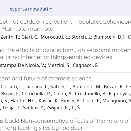
esporta metadati
 but not outdoor recreation, modulates behaviour
 Marmota marmota
enth, F.; Giari, C.; Morocutti, E.; Storch, I.; Blumstein, D.T.; C
ng the effects of ovariectomy on seasonal movem
er using internet of things‐enabled devices
 stampa De Nicola, V.; Mezzini, S.; Cagnacci, F.
sent and future of chamois science
orlatti, L.; Iacolina, L.; Safner, T.; Apollonio, M.; Buzan, E.; Fe
 Brivio, F.; Chirichella, R.; Cotza, A.; Crestanello, B.; Espunyes
o, S.; Hauffe, H.C.; Kavcic, K.; Kinser, A.; Lioce, F.; Malagnino, A.
; Tesija, T.; Yankov, Y.; Zwijacz, K.; T., Š.
is back! Non‐consumptive effects of the return of
ntary feeding sites by roe deer