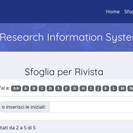
Home
Sfo
l Research Information Syst
Sfoglia per Rivista
ai a:
0-9
A
B
C
D
E
F
G
H
I
J
K
L
M
N
o inserisci le iniziali:
tati da 2 a 5 di 5