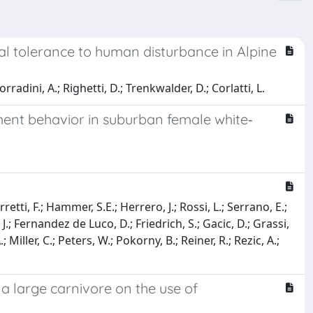
al tolerance to human disturbance in Alpine
orradini, A.; Righetti, D.; Trenkwalder, D.; Corlatti, L.
ent behavior in suburban female white‐
rretti, F.; Hammer, S.E.; Herrero, J.; Rossi, L.; Serrano, E.;
, J.; Fernandez de Luco, D.; Friedrich, S.; Gacic, D.; Grassi,
; Miller, C.; Peters, W.; Pokorny, B.; Reiner, R.; Rezic, A.;
 a large carnivore on the use of