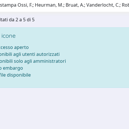
 stampa Ossi, F.; Heurman, M.; Bruat, A.; Vanderlocht, C.; Robir
tati da 2 a 5 di 5
 icone
accesso aperto
onibili agli utenti autorizzati
onibili solo agli amministratori
to embargo
ile disponibile
-
Privacy