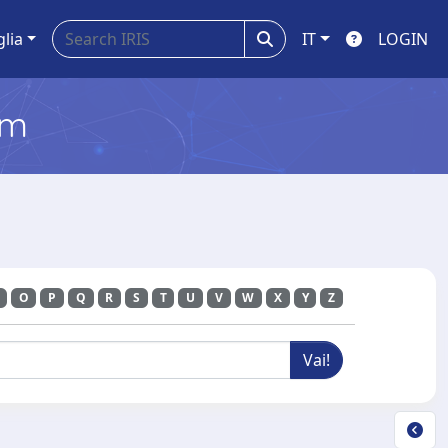
glia
IT
LOGIN
em
O
P
Q
R
S
T
U
V
W
X
Y
Z