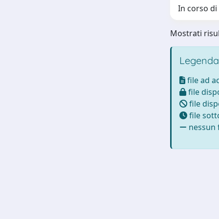
In corso di
Mostrati risul
Legenda
file ad 
file disp
file disp
file sot
nessun f
Powered by
IRIS
-
about IRIS
-
Utilizzo dei cookie