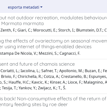
esporta metadati
 but not outdoor recreation, modulates behaviour
 Marmota marmota
enth, F.; Giari, C.; Morocutti, E.; Storch, I.; Blumstein, D.T.; C
ng the effects of ovariectomy on seasonal movem
er using internet of things‐enabled devices
 stampa De Nicola, V.; Mezzini, S.; Cagnacci, F.
sent and future of chamois science
orlatti, L.; Iacolina, L.; Safner, T.; Apollonio, M.; Buzan, E.; Fe
 Brivio, F.; Chirichella, R.; Cotza, A.; Crestanello, B.; Espunyes
o, S.; Hauffe, H.C.; Kavcic, K.; Kinser, A.; Lioce, F.; Malagnino, A.
; Tesija, T.; Yankov, Y.; Zwijacz, K.; T., Š.
is back! Non‐consumptive effects of the return of
ntary feeding sites by roe deer