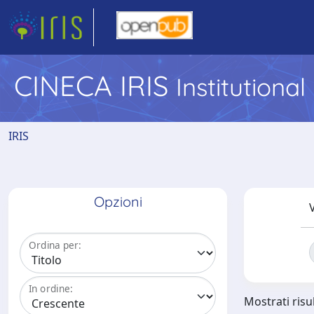
CINECA IRIS
Institutiona
IRIS
Opzioni
V
Ordina per:
In ordine:
Mostrati risul