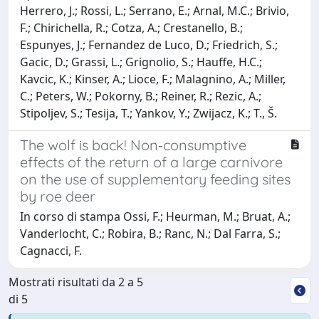
Herrero, J.; Rossi, L.; Serrano, E.; Arnal, M.C.; Brivio,
F.; Chirichella, R.; Cotza, A.; Crestanello, B.;
Espunyes, J.; Fernandez de Luco, D.; Friedrich, S.;
Gacic, D.; Grassi, L.; Grignolio, S.; Hauffe, H.C.;
Kavcic, K.; Kinser, A.; Lioce, F.; Malagnino, A.; Miller,
C.; Peters, W.; Pokorny, B.; Reiner, R.; Rezic, A.;
Stipoljev, S.; Tesija, T.; Yankov, Y.; Zwijacz, K.; T., Š.
The wolf is back! Non‐consumptive
effects of the return of a large carnivore
on the use of supplementary feeding sites
by roe deer
In corso di stampa Ossi, F.; Heurman, M.; Bruat, A.;
Vanderlocht, C.; Robira, B.; Ranc, N.; Dal Farra, S.;
Cagnacci, F.
Mostrati risultati da 2 a 5
di 5