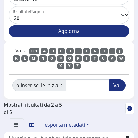
Risultati/Pagina
Vai a:
0-9
A
B
C
D
E
F
G
H
I
J
K
L
M
N
O
P
Q
R
S
T
U
V
W
X
Y
Z
o inserisci le iniziali:
Mostrati risultati da 2 a 5
di 5
esporta metadati