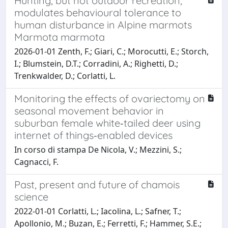
Hunting, but not outdoor recreation,
modulates behavioural tolerance to
human disturbance in Alpine marmots
Marmota marmota
2026-01-01 Zenth, F.; Giari, C.; Morocutti, E.; Storch,
I.; Blumstein, D.T.; Corradini, A.; Righetti, D.;
Trenkwalder, D.; Corlatti, L.
Monitoring the effects of ovariectomy on
seasonal movement behavior in
suburban female white‐tailed deer using
internet of things‐enabled devices
In corso di stampa De Nicola, V.; Mezzini, S.;
Cagnacci, F.
Past, present and future of chamois
science
2022-01-01 Corlatti, L.; Iacolina, L.; Safner, T.;
Apollonio, M.; Buzan, E.; Ferretti, F.; Hammer, S.E.;