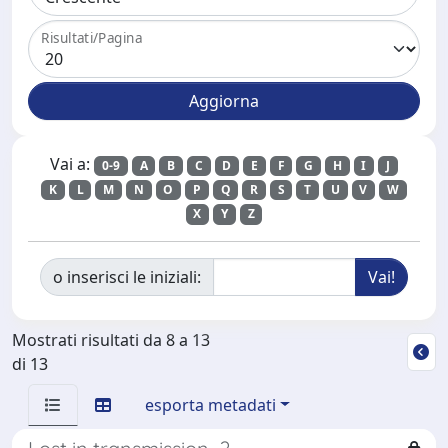
Risultati/Pagina
Vai a:
0-9
A
B
C
D
E
F
G
H
I
J
K
L
M
N
O
P
Q
R
S
T
U
V
W
X
Y
Z
o inserisci le iniziali:
Mostrati risultati da 8 a 13
di 13
esporta metadati