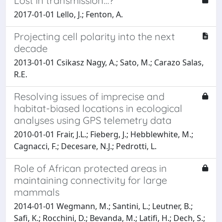
Lost in transmission…?
2017-01-01 Lello, J.; Fenton, A.
Projecting cell polarity into the next
decade
2013-01-01 Csikasz Nagy, A.; Sato, M.; Carazo Salas,
R.E.
Resolving issues of imprecise and
habitat-biased locations in ecological
analyses using GPS telemetry data
2010-01-01 Frair, J.L.; Fieberg, J.; Hebblewhite, M.;
Cagnacci, F.; Decesare, N.J.; Pedrotti, L.
Role of African protected areas in
maintaining connectivity for large
mammals
2014-01-01 Wegmann, M.; Santini, L.; Leutner, B.;
Safi, K.; Rocchini, D.; Bevanda, M.; Latifi, H.; Dech, S.;