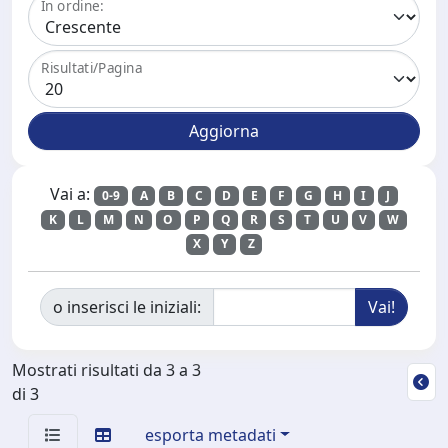
In ordine:
Risultati/Pagina
Vai a:
0-9
A
B
C
D
E
F
G
H
I
J
K
L
M
N
O
P
Q
R
S
T
U
V
W
X
Y
Z
o inserisci le iniziali:
Mostrati risultati da 3 a 3
di 3
esporta metadati