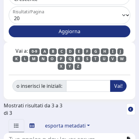
Risultati/Pagina
Vai a:
0-9
A
B
C
D
E
F
G
H
I
J
K
L
M
N
O
P
Q
R
S
T
U
V
W
X
Y
Z
o inserisci le iniziali:
Mostrati risultati da 3 a 3
di 3
esporta metadati