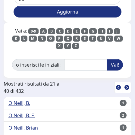
Vai a:
0-9
A
B
C
D
E
F
G
H
I
J
K
L
M
N
O
P
Q
R
S
T
U
V
W
X
Y
Z
o inserisci le iniziali:
Mostrati risultati da 21 a
40 di 432
O'Neill, B.
1
O'Neill, B. F.
2
O'Neill, Brian
1