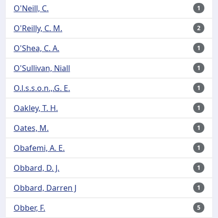
O'Neill, C.
1
O'Reilly, C. M.
2
O'Shea, C. A.
1
O'Sullivan, Niall
1
O.l.s.s.o.n.,.G. E.
1
Oakley, T. H.
1
Oates, M.
1
Obafemi, A. E.
1
Obbard, D. J.
1
Obbard, Darren J
1
Obber, F.
5