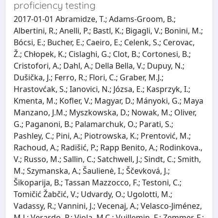
proficiency testing
2017-01-01 Abramidze, T.; Adams-Groom, B.;
Albertini, R.; Anelli, P.; Bastl, K.; Bigagli, V.; Bonini, M.;
Bócsi, E.; Bucher, E.; Caeiro, E.; Celenk, S.; Cerovac,
Ž.; Chłopek, K.; Cislaghi, G.; Clot, B.; Cortonesi, B.;
Cristofori, A.; Dahl, A.; Della Bella, V.; Dupuy, N.;
Dušička, J.; Ferro, R.; Flori, C.; Graber, M.J.;
Hrastovćak, S.; Ianovici, N.; Józsa, E.; Kasprzyk, I.;
Kmenta, M.; Kofler, V.; Magyar, D.; Mányoki, G.; Maya
Manzano, J.M.; Myszkowska, D.; Nowak, M.; Oliver,
G.; Paganoni, B.; Palamarchuk, O.; Parati, S.;
Pashley, C.; Pini, A.; Piotrowska, K.; Prentović, M.;
Rachoud, A.; Radišić, P.; Rapp Benito, A.; Rodinkova.,
V.; Russo, M.; Sallin, C.; Satchwell, J.; Sindt, C.; Smith,
M.; Szymanska, A.; Šaulienė, I.; Ščevková, J.;
Šikoparija, B.; Tassan Mazzocco, F.; Testoni, C.;
Tomičić Žabčić, V.; Udvardy, O.; Ugolotti, M.;
Vadassy, R.; Vannini, J.; Vecenaj, A.; Velasco-Jiménez,
M.J.; Verardo, P.; Viola, M.C.; Vuillemin, F.; Zemmer, F.;