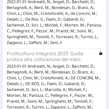
2022-01-01 Andreatti, N.; Angeli, D.; Barchetti, D.;
Bertagnolli, A.; Berti, M.; Bondesan, D.; Branz, A.;
Chini, L.; Chini, M.; Cristoforetti, A.; de Concini, M.;
Delaiti, L.; De Ros, G.; Flaim, D.; Gabardi, D.;
Iachemet, D.; Iori, L.; Micheli, F.; Morten, M.; Panizza,
C.; Pellegrini, F.; Pezze', M.; Prantil, M.; Soini, M.;
Springhetti, M.; Toniolli, F.; Torresani, R.; Turrini, L.;
Zapponi, L.; Zaffoni, M.; Zeni, F.
Frutticoltura integrata 2023: Guida
pratica alla coltivazione del melo
2023-01-01 Andreatti, N.; Angeli, D.; Barchetti, D.;
Bertagnolli, A.; Berti, M.; Bondesan, D.; Branz, A.;
Chini, L.; Chini, M.; Cristoforetti, A.; DE CONCINI, M.;
Delaiti, L.; DE ROS, G.; Flaim, D.; Gabardi, D.;
Iachemet, D.; Iori, L.; Marcolla, A.; Micheli, F.;
Morten, M.; Panizza, C.; Pellegrini, F.; Pezze', M.;
Prantil, M.; Soini, M.; Springhetti, M.; Toniolli, F.;
Torresani, R.; Turrini, L.; Zapponi, L.; Zaffoni, M.;