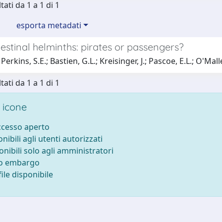
tati da 1 a 1 di 1
esporta metadati
estinal helminths: pirates or passengers?
erkins, S.E.; Bastien, G.L.; Kreisinger, J.; Pascoe, E.L.; O'Mall
tati da 1 a 1 di 1
 icone
accesso aperto
onibili agli utenti autorizzati
onibili solo agli amministratori
to embargo
ile disponibile