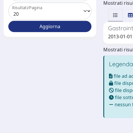
Mostrati risul
Risultati/Pagina
Gastroint
2013-01-01 P
Mostrati risul
Legenda
file ad 
file disp
file disp
file sot
nessun f