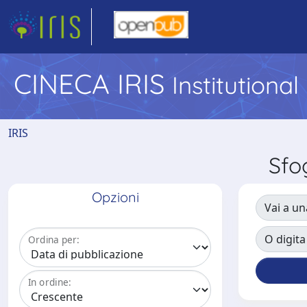
CINECA IRIS
Institutiona
IRIS
Sfo
Opzioni
Vai a un
O digita
Ordina per:
In ordine: