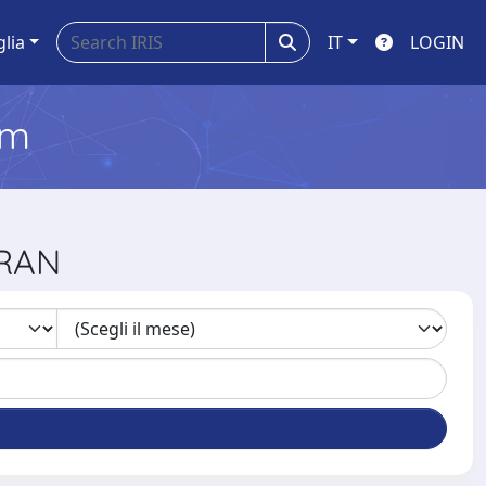
glia
IT
LOGIN
em
ERAN