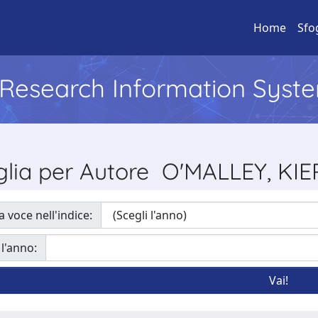
Home
Sfo
l Research Information Syst
glia per Autore O'MALLEY, KI
a voce nell'indice:
 l'anno: