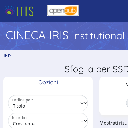
CINECA IRIS
Institutiona
IRIS
Sfoglia per S
Opzioni
V
Ordina per:
In ordine:
Mostrati risul