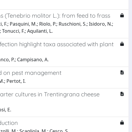
(Tenebrio molitor L.): from feed to frass
 F.; Pasquini, M.; Riolo, P.; Ruschioni, S.; Isidoro, N.;
 Tonucci, F.; Aquilanti, L.
ction highlight taxa associated with plant
ianco, P.; Campisano, A.
end on pest management
.; Pertot, I.
arter cultures in Trentingrana cheese
si, E.
duction
zolli, M.; Scagliola, M.; Cesco, S.