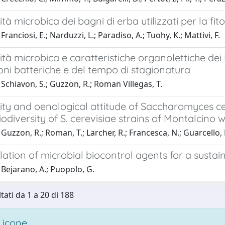
ità microbica dei bagni di erba utilizzati per la fi
ranciosi, E.; Narduzzi, L.; Paradiso, A.; Tuohy, K.; Mattivi, F.
ità microbica e caratteristiche organolettiche dei
ni batteriche e del tempo di stagionatura
Schiavon, S.; Guzzon, R.; Roman Villegas, T.
ity and oenological attitude of Saccharomyces cer
 biodiversity of S. cerevisiae strains of Montalcino 
Guzzon, R.; Roman, T.; Larcher, R.; Francesca, N.; Guarcello, 
ation of microbial biocontrol agents for a sustai
Bejarano, A.; Puopolo, G.
tati da 1 a 20 di 188
 icone