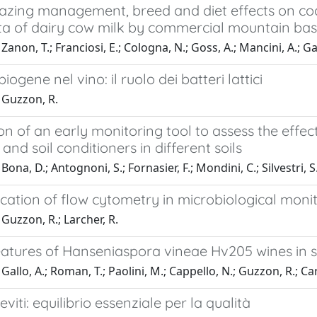
razing management, breed and diet effects on coa
ta of dairy cow milk by commercial mountain ba
Zanon, T.; Franciosi, E.; Cologna, N.; Goss, A.; Mancini, A.; Ga
ogene nel vino: il ruolo dei batteri lattici
 Guzzon, R.
on of an early monitoring tool to assess the effec
s and soil conditioners in different soils
ona, D.; Antognoni, S.; Fornasier, F.; Mondini, C.; Silvestri, S
cation of flow cytometry in microbiological moni
Guzzon, R.; Larcher, R.
atures of Hanseniaspora vineae Hv205 wines in se
allo, A.; Roman, T.; Paolini, M.; Cappello, N.; Guzzon, R.; Carr
eviti: equilibrio essenziale per la qualità