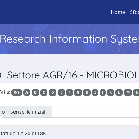
Home
Sfo
l Research Information Syst
SD Settore AGR/16 - MICROBI
ai a:
0-9
A
B
C
D
E
F
G
H
I
J
K
L
M
N
o inserisci le iniziali:
tati da 1 a 20 di 188