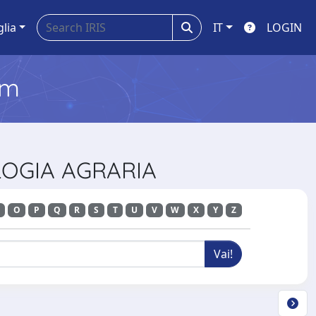
glia
IT
LOGIN
em
OLOGIA AGRARIA
O
P
Q
R
S
T
U
V
W
X
Y
Z