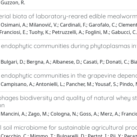
 Guzzon, R.
rial biota of laboratory-reared edible mealworms 
simani, A.; Milanović, V.; Cardinali, F.; Garofalo, C.; Clementi,
Franciosi, E.; Tuohy, K.; Petruzzelli, A.; Foglini, M.; Gabucci, C.;
 endophytic communities during phytoplasmas infe
Bulgari, D.; Bergna, A.; Albanese, D.; Casati, P.; Donati, C.; B
l endophytic communities in the grapevine dep
Campisano, A.; Antonielli, L.; Pancher, M.; Yousaf, S.; Pindo, M
hages biodiversity and quality of natural whey st
on
Mancini, A.; Zago, M.; Cologna, N.; Goss, A.; Merz, A.; Francio
l soil microbiome for sustainable agricultural pro
recchio, C.; Mimmo, T.; Bulgarelli, D.; Pertot, I.; Pii, Y.; Peraz