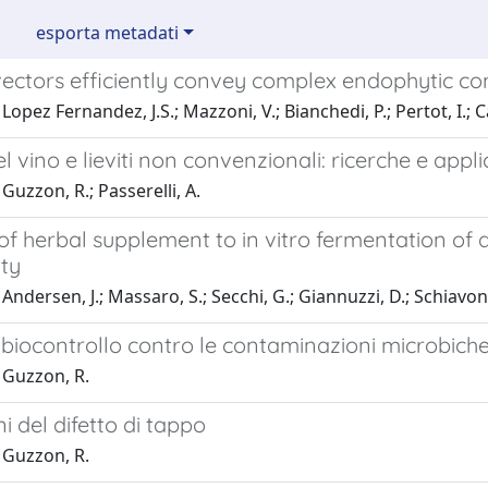
esporta metadati
 vectors efficiently convey complex endophytic c
Lopez Fernandez, J.S.; Mazzoni, V.; Bianchedi, P.; Pertot, I.;
el vino e lieviti non convenzionali: ricerche e appli
Guzzon, R.; Passerelli, A.
of herbal supplement to in vitro fermentation of
ty
ndersen, J.; Massaro, S.; Secchi, G.; Giannuzzi, D.; Schiavon, S
 biocontrollo contro le contaminazioni microbich
 Guzzon, R.
ni del difetto di tappo
 Guzzon, R.