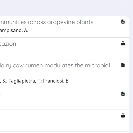
ommunities across grapevine plants
 Campisano, A.
cazioni
 dairy cow rumen modulates the microbial
.; Tagliapietra, F.; Franciosi, E.
e